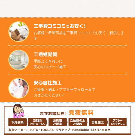
post:
ナ
ビ
ゲ
ー
シ
ョ
お客様ご希望商品を工事費コミコミでお安くご提供しま
ン
す
手際よくきれいに
安心のスピード施工
ご提案・施工・アフターフォローまで
おまかせください!