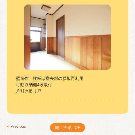
壁造作 腰板は撤去部の腰板再利用
可動収納棚4段取付
片引き吊り戸
投
Previous
Previous
施工実績TOP
稿